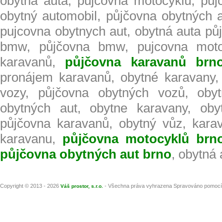
obytná auta, půjčovna motocyklů, pů
obytný automobil, půjčovna obytných a
pujcovna obytnych aut, obytná auta pů
bmw, půjčovna bmw, pujcovna motoc
karavanů,
půjčovna karavanů brn
pronájem karavanů, obytné karavany, 
vozy, půjčovna obytných vozů, obyt
obytných aut, obytne karavany, oby
půjčovna karavanů, obytný vůz, kara
karavanu,
půjčovna motocyklů brn
půjčovna obytných aut brno
, obytná
Copyright © 2013 - 2026
- Všechna práva vyhrazena Spravováno pomoc
Váš prostor, s.r.o.