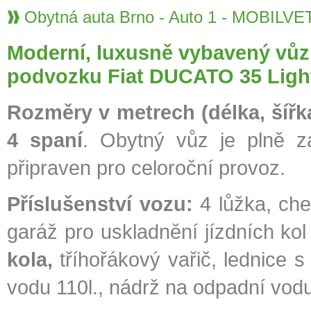
Obytná auta Brno - Auto 1 - MOBILV
Moderní, luxusně vybavený vů
podvozku Fiat DUCATO 35 Light
Rozměry v metrech (délka, šířk
4 spaní
. Obytný vůz je plně z
připraven pro celoroční provoz.
Příslušenství
vozu:
4 lůžka, ch
garáž pro uskladnění jízdních kol
kola,
tříhořákový vařič, lednice 
vodu 110l., nádrž na odpadní vodu 