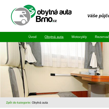
Váše půjč
Úvod
Obytná auta
Motocykly
Rezervač
Zpět do kategorie:
Obytná auta